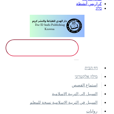
كراريس أنشطة
בלוג
דף הבית
מילון אלקטרוני
استماع القصص
السبيل الى التربية الاسلامية
السبيل في التربية الاسلامية نسخة للمعلم
روايات