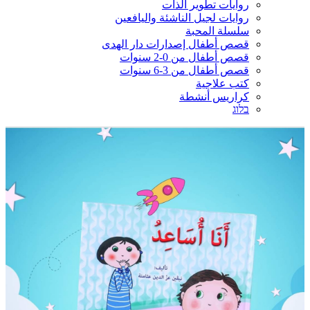
روايات تطوير الذات
روايات لجيل الناشئة واليافعين
سلسلة المحبة
قصص أطفال إصدارات دار الهدى
قصص أطفال من 0-2 سنوات
قصص أطفال من 3-6 سنوات
كتب علاجية
كراريس أنشطة
בלוג