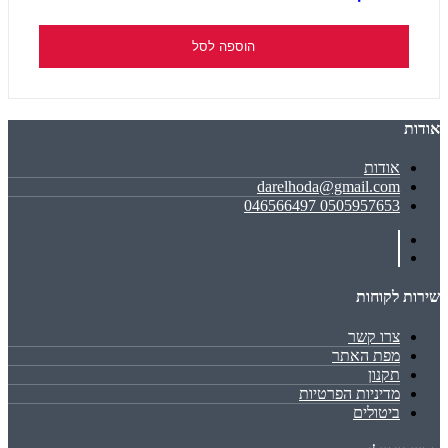
הוספה לסל
אודות
אודות
darelhoda@gmail.com
0505957653 046566497
שירות לקוחות
צרו קשר
מפת האתר
תקנון
מדיניות הפרטיות
ביטולים