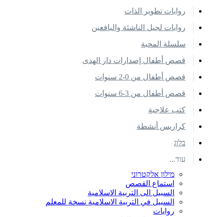
روايات تطوير الذات
روايات لجيل الناشئة واليافعين
سلسلة المحبة
قصص أطفال إصدارات دار الهدى
قصص أطفال من 0-2 سنوات
قصص أطفال من 3-6 سنوات
كتب علاجية
كراريس أنشطة
בלוג
עוד...
מילון אלקטרוני
استماع القصص
السبيل الى التربية الاسلامية
السبيل في التربية الاسلامية نسخة للمعلم
روايات