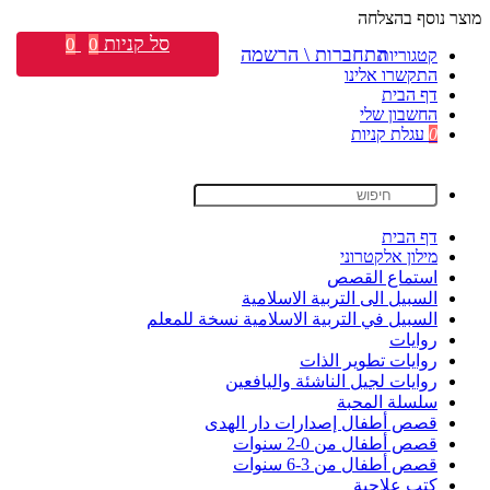
מוצר נוסף בהצלחה
סל קניות
0
0
התחברות \ הרשמה
קטגוריות
התקשרו אלינו
דף הבית
החשבון שלי
0
עגלת קניות
דף הבית
מילון אלקטרוני
استماع القصص
السبيل الى التربية الاسلامية
السبيل في التربية الاسلامية نسخة للمعلم
روايات
روايات تطوير الذات
روايات لجيل الناشئة واليافعين
سلسلة المحبة
قصص أطفال إصدارات دار الهدى
قصص أطفال من 0-2 سنوات
قصص أطفال من 3-6 سنوات
كتب علاجية