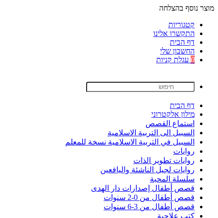
מוצר נוסף בהצלחה
קטגוריות
התקשרו אלינו
דף הבית
החשבון שלי
0
עגלת קניות
דף הבית
מילון אלקטרוני
استماع القصص
السبيل الى التربية الاسلامية
السبيل في التربية الاسلامية نسخة للمعلم
روايات
روايات تطوير الذات
روايات لجيل الناشئة واليافعين
سلسلة المحبة
قصص أطفال إصدارات دار الهدى
قصص أطفال من 0-2 سنوات
قصص أطفال من 3-6 سنوات
كتب علاجية