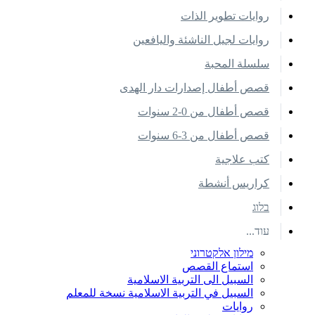
روايات تطوير الذات
روايات لجيل الناشئة واليافعين
سلسلة المحبة
قصص أطفال إصدارات دار الهدى
قصص أطفال من 0-2 سنوات
قصص أطفال من 3-6 سنوات
كتب علاجية
كراريس أنشطة
בלוג
עוד...
מילון אלקטרוני
استماع القصص
السبيل الى التربية الاسلامية
السبيل في التربية الاسلامية نسخة للمعلم
روايات