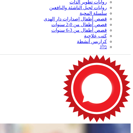
روايات تطوير الذات
روايات لجيل الناشئة واليافعين
سلسلة المحبة
قصص أطفال إصدارات دار الهدى
قصص أطفال من 0-2 سنوات
قصص أطفال من 3-6 سنوات
كتب علاجية
كراريس أنشطة
בלוג