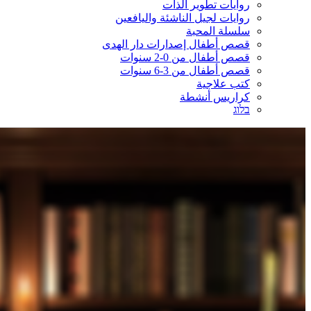
روايات تطوير الذات
روايات لجيل الناشئة واليافعين
سلسلة المحبة
قصص أطفال إصدارات دار الهدى
قصص أطفال من 0-2 سنوات
قصص أطفال من 3-6 سنوات
كتب علاجية
كراريس أنشطة
בלוג