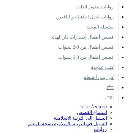
روايات تطوير الذات
روايات لجيل الناشئة واليافعين
سلسلة المحبة
قصص أطفال إصدارات دار الهدى
قصص أطفال من 0-2 سنوات
قصص أطفال من 3-6 سنوات
كتب علاجية
كراريس أنشطة
בלוג
עוד...
מילון אלקטרוני
استماع القصص
السبيل الى التربية الاسلامية
السبيل في التربية الاسلامية نسخة للمعلم
روايات