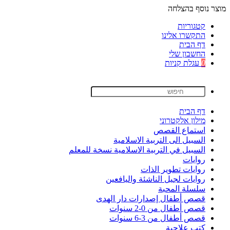
מוצר נוסף בהצלחה
קטגוריות
התקשרו אלינו
דף הבית
החשבון שלי
0
עגלת קניות
דף הבית
מילון אלקטרוני
استماع القصص
السبيل الى التربية الاسلامية
السبيل في التربية الاسلامية نسخة للمعلم
روايات
روايات تطوير الذات
روايات لجيل الناشئة واليافعين
سلسلة المحبة
قصص أطفال إصدارات دار الهدى
قصص أطفال من 0-2 سنوات
قصص أطفال من 3-6 سنوات
كتب علاجية