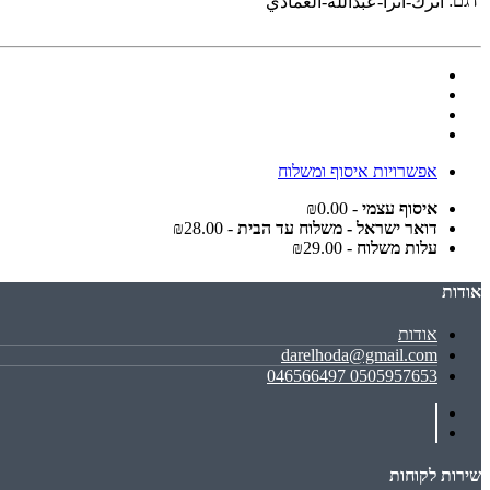
דגם:
اترك-اثرا-عبدالله-العمادي
אפשרויות איסוף ומשלוח
איסוף עצמי
- ₪0.00
דואר ישראל - משלוח עד הבית
- ₪28.00
עלות משלוח
- ₪29.00
אודות
אודות
darelhoda@gmail.com
0505957653 046566497
שירות לקוחות