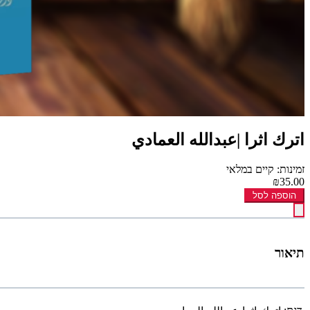
اترك اثرا |عبدالله العمادي
זמינות: קיים במלאי
₪35.00
הוספה לסל
תיאור