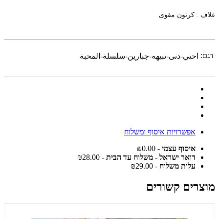
غلاف : كرتون مقوى
דגם:
اختي-دنى-نبيهه-جبارين-سلسلة-المحبة
אפשרויות איסוף ומשלוח
איסוף עצמי
- ₪0.00
דואר ישראל - משלוח עד הבית
- ₪28.00
עלות משלוח
- ₪29.00
מוצרים קשורים