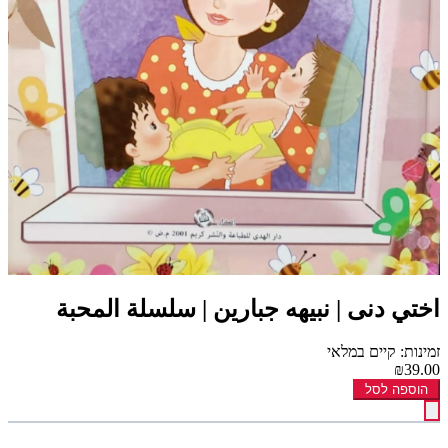
اختي دنى | نبيهه جبارين | سلسلة المحبة
זמינות: קיים במלאי
₪39.00
הוספה לסל