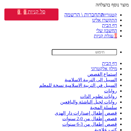
מוצר נוסף בהצלחה
סל קניות
0
0
התחברות \ הרשמה
קטגוריות
התקשרו אלינו
דף הבית
החשבון שלי
0
עגלת קניות
דף הבית
מילון אלקטרוני
استماع القصص
السبيل الى التربية الاسلامية
السبيل في التربية الاسلامية نسخة للمعلم
روايات
روايات تطوير الذات
روايات لجيل الناشئة واليافعين
سلسلة المحبة
قصص أطفال إصدارات دار الهدى
قصص أطفال من 0-2 سنوات
قصص أطفال من 3-6 سنوات
كتب علاجية