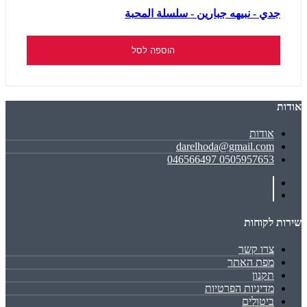
جدي - نبيهه جبارين - سلسلة المحبة
הוספה לסל
אודות
אודות
darelhoda@gmail.com
0505957653 046566497
שירות לקוחות
צרו קשר
מפת האתר
תקנון
מדיניות הפרטיות
ביטולים