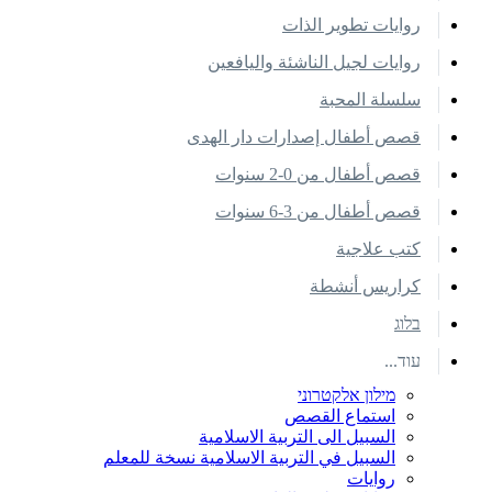
روايات تطوير الذات
روايات لجيل الناشئة واليافعين
سلسلة المحبة
قصص أطفال إصدارات دار الهدى
قصص أطفال من 0-2 سنوات
قصص أطفال من 3-6 سنوات
كتب علاجية
كراريس أنشطة
בלוג
עוד...
מילון אלקטרוני
استماع القصص
السبيل الى التربية الاسلامية
السبيل في التربية الاسلامية نسخة للمعلم
روايات