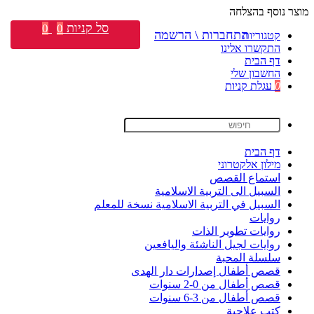
מוצר נוסף בהצלחה
סל קניות
0
0
התחברות \ הרשמה
קטגוריות
התקשרו אלינו
דף הבית
החשבון שלי
0
עגלת קניות
דף הבית
מילון אלקטרוני
استماع القصص
السبيل الى التربية الاسلامية
السبيل في التربية الاسلامية نسخة للمعلم
روايات
روايات تطوير الذات
روايات لجيل الناشئة واليافعين
سلسلة المحبة
قصص أطفال إصدارات دار الهدى
قصص أطفال من 0-2 سنوات
قصص أطفال من 3-6 سنوات
كتب علاجية