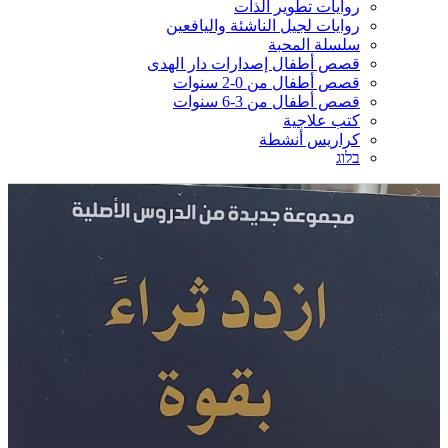
روايات تطوير الذات
روايات لجيل الناشئة واليافعين
سلسلة المحبة
قصص أطفال إصدارات دار الهدى
قصص أطفال من 0-2 سنوات
قصص أطفال من 3-6 سنوات
كتب علاجية
كراريس أنشطة
בלוג