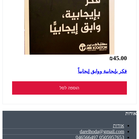
₪45.00
فكر بإيجابية ووابق إيجابياً
הוספה לסל
אודות
אודות
darelhoda@gmail.com
0505957653 046566497