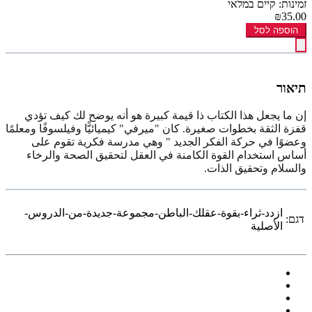
זמינות: קיים במלאי
₪35.00
הוספה לסל
תיאור
إن ما يجعل هذا الكتاب ذا قيمة كبيرة هو أنه يوضح لك كيف تؤدي
قفزة الثقة بخطوات صغيرة. كان "ميرفي" كيميائيًّا وفيلسوفًا ومعلمًا
وعضوًا في حركة الفكر الجديد " وهي مدرسة فكرية تقوم على
أساس استخدام القوة الكامنة في العقل لتحقيق الصحة والرخاء
والسلام وتحقيق الذات.
ازدد-ثراء-بقوة-عقلك-الباطن-مجموعة-جديدة-من-الدروس-
דגם:
الأصلية