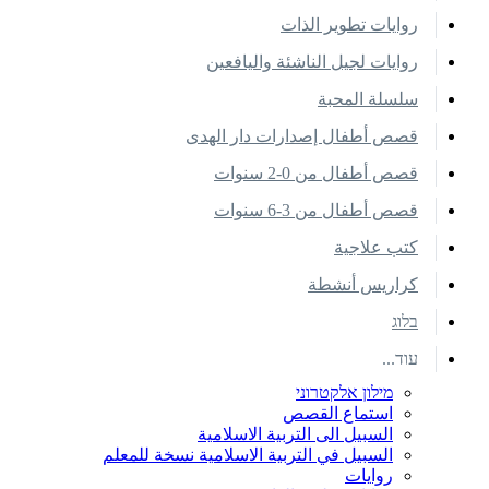
روايات تطوير الذات
روايات لجيل الناشئة واليافعين
سلسلة المحبة
قصص أطفال إصدارات دار الهدى
قصص أطفال من 0-2 سنوات
قصص أطفال من 3-6 سنوات
كتب علاجية
كراريس أنشطة
בלוג
עוד...
מילון אלקטרוני
استماع القصص
السبيل الى التربية الاسلامية
السبيل في التربية الاسلامية نسخة للمعلم
روايات