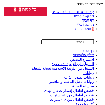
מוצר נוסף בהצלחה
סל קניות
0
0
התחברות \ הרשמה
קטגוריות
התקשרו אלינו
דף הבית
החשבון שלי
0
עגלת קניות
דף הבית
מילון אלקטרוני
استماع القصص
السبيل الى التربية الاسلامية
السبيل في التربية الاسلامية نسخة للمعلم
روايات
روايات تطوير الذات
روايات لجيل الناشئة واليافعين
سلسلة المحبة
قصص أطفال إصدارات دار الهدى
قصص أطفال من 0-2 سنوات
قصص أطفال من 3-6 سنوات
كتب علاجية