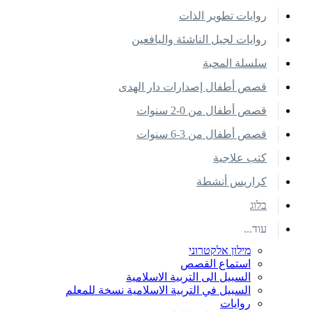
روايات تطوير الذات
روايات لجيل الناشئة واليافعين
سلسلة المحبة
قصص أطفال إصدارات دار الهدى
قصص أطفال من 0-2 سنوات
قصص أطفال من 3-6 سنوات
كتب علاجية
كراريس أنشطة
בלוג
עוד...
מילון אלקטרוני
استماع القصص
السبيل الى التربية الاسلامية
السبيل في التربية الاسلامية نسخة للمعلم
روايات