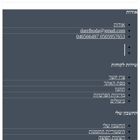
אודות
אודות
darelhoda@gmail.com
0505957653 046566497
שירות לקוחות
צרו קשר
מפת האתר
תקנון
מדיניות הפרטיות
ביטולים
החשבון שלי
החשבון שלי
היסטוריית ההזמנות
רשימת תפוצה