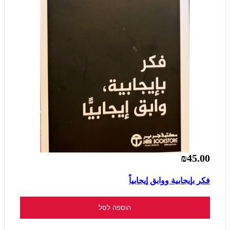
₪45.00
فكر بإيجابية ووابق إيجابياً
הוספה לסל