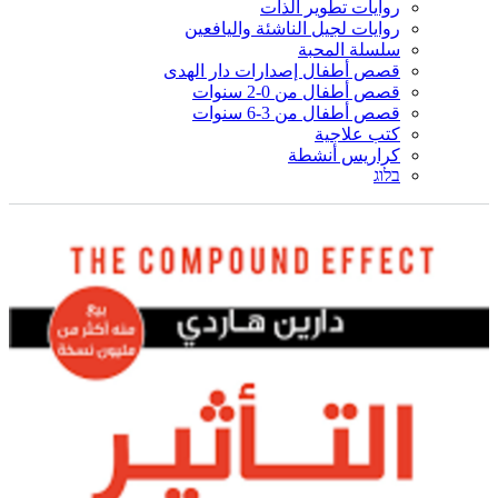
روايات تطوير الذات
روايات لجيل الناشئة واليافعين
سلسلة المحبة
قصص أطفال إصدارات دار الهدى
قصص أطفال من 0-2 سنوات
قصص أطفال من 3-6 سنوات
كتب علاجية
كراريس أنشطة
בלוג