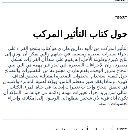
תיאור
حول كتاب التأثير المركب
التأثير المركب من تأليف دارين هاردي هو كتاب يشجع القراء على
إجراء تغييرات صغيرة ومتسقة في حياتهم والتي يمكن أن تؤدي إلى
نتائج كبيرة وطويلة الأجل. إنه يقوم على مبدأ أن القرارات تشكل
مصيرنا، وأن الإجراءات الصغيرة التي تبدو غير مهمة هي التي تبني
النجاح بمرور الوقت. يقدم هاردي مجموعة من التفسيرات والنصائح
حول كيفية استخدام الخطوات الصغيرة المتتالية لتحقيق أهداف
كبيرة، ولماذا يفقد صبر معظم الناس. ويؤكد أهمية المثابرة والاتساق
في تحقيق النجاح وإحداث تغييرات إيجابية في حياة المرء. الكتاب
مثالي لمن يريد إجراء تغييرات مهمة ودائمة في حياته. من المؤكد أن
تكون أداة قوية لأي شخص يتطلع إلى الوصول إلى إمكاناته وإجراء
تحسينات دائمة.
דגם:
التأثير-المركب-تأليف-دارين-هاردي