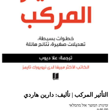
التأثير المركب | تأليف: دارين هاردي
זמינות: המוצר אזל מהמלאי
₪46.00