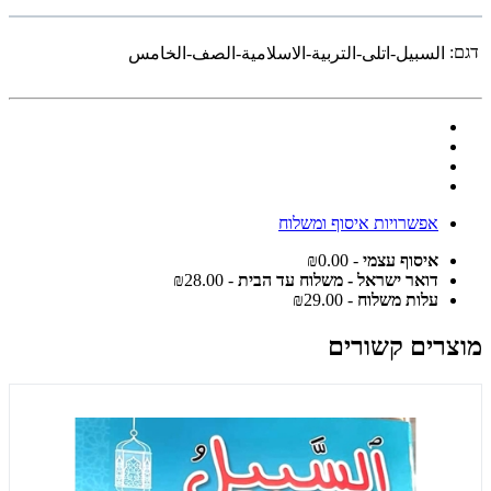
דגם:
السبيل-اتلى-التربية-الاسلامية-الصف-الخامس
אפשרויות איסוף ומשלוח
איסוף עצמי
- ₪0.00
דואר ישראל - משלוח עד הבית
- ₪28.00
עלות משלוח
- ₪29.00
מוצרים קשורים