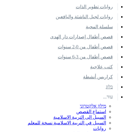
روايات تطوير الذات
روايات لجيل الناشئة واليافعين
سلسلة المحبة
قصص أطفال إصدارات دار الهدى
قصص أطفال من 0-2 سنوات
قصص أطفال من 3-6 سنوات
كتب علاجية
كراريس أنشطة
בלוג
עוד...
מילון אלקטרוני
استماع القصص
السبيل الى التربية الاسلامية
السبيل في التربية الاسلامية نسخة للمعلم
روايات