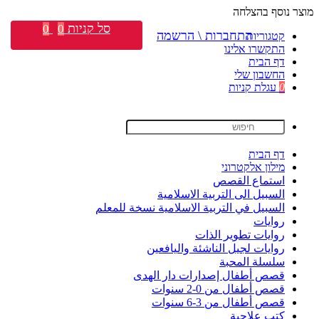
מוצר נוסף בהצלחה
סל קניות
0
0
התחברות \ הרשמה
קטגוריות
התקשרו אלינו
דף הבית
החשבון שלי
0
עגלת קניות
דף הבית
מילון אלקטרוני
استماع القصص
السبيل الى التربية الاسلامية
السبيل في التربية الاسلامية نسخة للمعلم
روايات
روايات تطوير الذات
روايات لجيل الناشئة واليافعين
سلسلة المحبة
قصص أطفال إصدارات دار الهدى
قصص أطفال من 0-2 سنوات
قصص أطفال من 3-6 سنوات
كتب علاجية