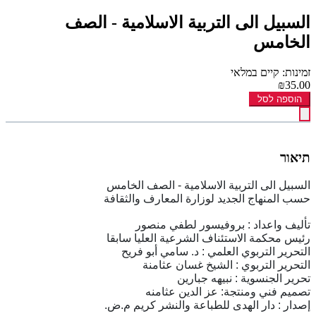
السبيل الى التربية الاسلامية - الصف
الخامس
זמינות: קיים במלאי
₪35.00
הוספה לסל
תיאור
السبيل الى التربية الاسلامية - الصف الخامس
حسب المنهاج الجديد لوزارة المعارف والثقافة
تأليف واعداد : بروفيسور لطفي منصور
رئيس محكمة الاستئناف الشرعية العليا سابقا
التحرير التربوي العلمي : د. سامي أبو فريح
التحرير التربوي : الشيخ غسان عثامنة
تحرير الجنسوية : نبيهه جبارين
تصميم فني ومنتجة: عز الدين عثامنه
إصدار : دار الهدى للطباعة والنشر كريم م.ض.