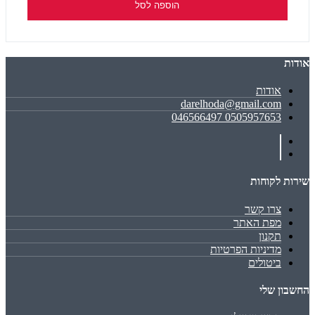
הוספה לסל
אודות
אודות
darelhoda@gmail.com
0505957653 046566497
שירות לקוחות
צרו קשר
מפת האתר
תקנון
מדיניות הפרטיות
ביטולים
החשבון שלי