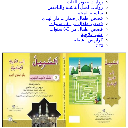
روايات تطوير الذات
روايات لجيل الناشئة واليافعين
سلسلة المحبة
قصص أطفال إصدارات دار الهدى
قصص أطفال من 0-2 سنوات
قصص أطفال من 3-6 سنوات
كتب علاجية
كراريس أنشطة
בלוג