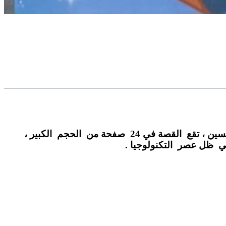
صدر حديثا عن دار الهدى للطباعة والنشر كريم سلسلة المحبة ، للأديبة نبيهة راشد جبارين ، رسومات هيفاء عبد الحسين ، تقع القصة في 24 صفحة من الحجم الكبير ،