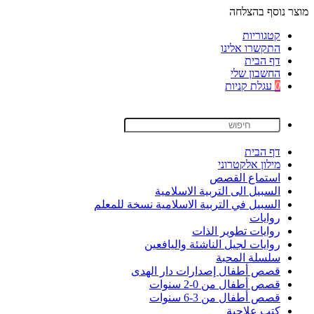
מוצר נוסף בהצלחה
קטגוריות
התקשרו אלינו
דף הבית
החשבון שלי
0
עגלת קניות
דף הבית
מילון אלקטרוני
استماع القصص
السبيل الى التربية الاسلامية
السبيل في التربية الاسلامية نسخة للمعلم
روايات
روايات تطوير الذات
روايات لجيل الناشئة واليافعين
سلسلة المحبة
قصص أطفال إصدارات دار الهدى
قصص أطفال من 0-2 سنوات
قصص أطفال من 3-6 سنوات
كتب علاجية