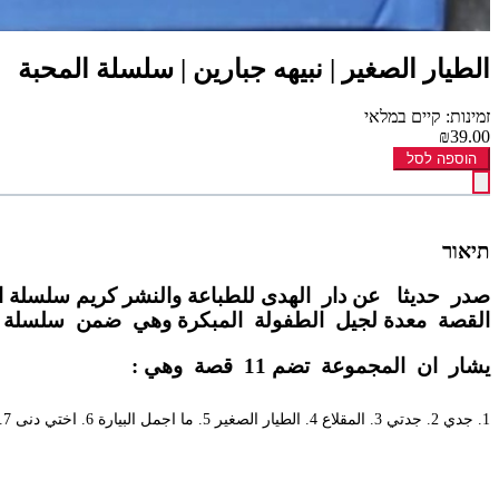
الطيار الصغير | نبيهه جبارين | سلسلة المحبة
זמינות: קיים במלאי
₪39.00
הוספה לסל
תיאור
القصة معدة لجيل الطفولة المبكرة وهي ضمن سلسلة المحبة التي تقع في 11 جزء . تتحدث عن حيا
يشار ان المجموعة تضم 11 قصة وهي :
1. جدي 2. جدتي 3. المقلاع 4. الطيار الصغير 5. ما اجمل البيارة 6. اختي دنى 7.خيال 8. ماذا رسمت حمى 9. امي يا اميرة 10.من يلاعبني 11.ما احلاة...!