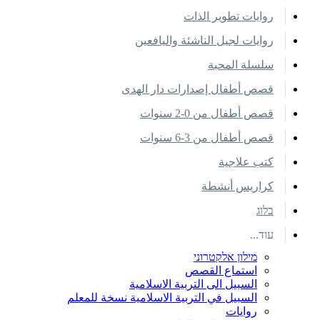
روايات تطوير الذات
روايات لجيل الناشئة واليافعين
سلسلة المحبة
قصص أطفال إصدارات دار الهدى
قصص أطفال من 0-2 سنوات
قصص أطفال من 3-6 سنوات
كتب علاجية
كراريس أنشطة
בלוג
עוד...
מילון אלקטרוני
استماع القصص
السبيل الى التربية الاسلامية
السبيل في التربية الاسلامية نسخة للمعلم
روايات