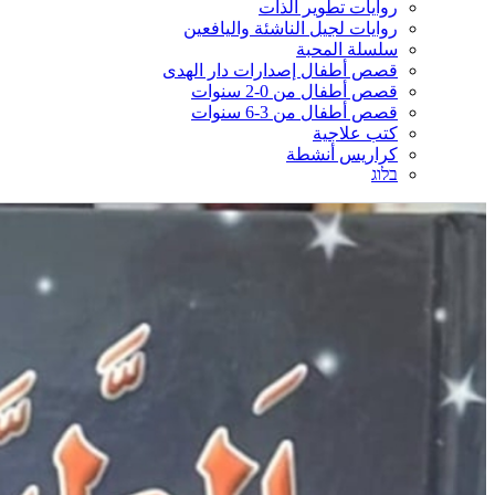
روايات تطوير الذات
روايات لجيل الناشئة واليافعين
سلسلة المحبة
قصص أطفال إصدارات دار الهدى
قصص أطفال من 0-2 سنوات
قصص أطفال من 3-6 سنوات
كتب علاجية
كراريس أنشطة
בלוג