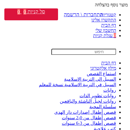
מוצר נוסף בהצלחה
סל קניות
0
0
התחברות \ הרשמה
קטגוריות
התקשרו אלינו
דף הבית
החשבון שלי
0
עגלת קניות
דף הבית
מילון אלקטרוני
استماع القصص
السبيل الى التربية الاسلامية
السبيل في التربية الاسلامية نسخة للمعلم
روايات
روايات تطوير الذات
روايات لجيل الناشئة واليافعين
سلسلة المحبة
قصص أطفال إصدارات دار الهدى
قصص أطفال من 0-2 سنوات
قصص أطفال من 3-6 سنوات
كتب علاجية