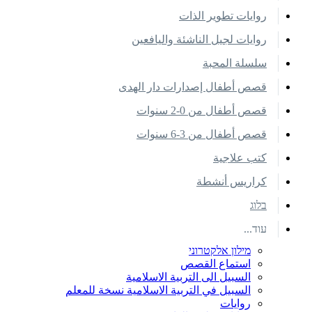
روايات تطوير الذات
روايات لجيل الناشئة واليافعين
سلسلة المحبة
قصص أطفال إصدارات دار الهدى
قصص أطفال من 0-2 سنوات
قصص أطفال من 3-6 سنوات
كتب علاجية
كراريس أنشطة
בלוג
עוד...
מילון אלקטרוני
استماع القصص
السبيل الى التربية الاسلامية
السبيل في التربية الاسلامية نسخة للمعلم
روايات