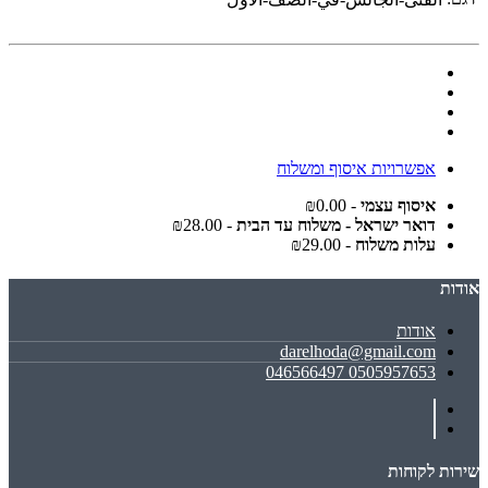
אפשרויות איסוף ומשלוח
איסוף עצמי
- ₪0.00
דואר ישראל - משלוח עד הבית
- ₪28.00
עלות משלוח
- ₪29.00
אודות
אודות
darelhoda@gmail.com
0505957653 046566497
שירות לקוחות