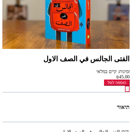
الفتى الجالس في الصف الاول
זמינות: קיים במלאי
₪45.00
הוספה לסל
תיאור
דגם:
الفتى-الجالس-في-الصف-الاول