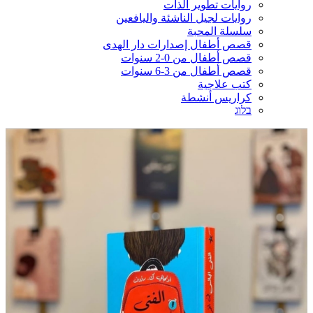
روايات تطوير الذات
روايات لجيل الناشئة واليافعين
سلسلة المحبة
قصص أطفال إصدارات دار الهدى
قصص أطفال من 0-2 سنوات
قصص أطفال من 3-6 سنوات
كتب علاجية
كراريس أنشطة
בלוג