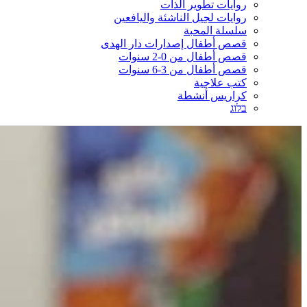
روايات تطوير الذات
روايات لجيل الناشئة واليافعين
سلسلة المحبة
قصص أطفال إصدارات دار الهدى
قصص أطفال من 0-2 سنوات
قصص أطفال من 3-6 سنوات
كتب علاجية
كراريس أنشطة
בלוג