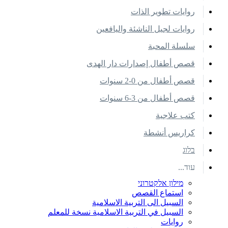
روايات تطوير الذات
روايات لجيل الناشئة واليافعين
سلسلة المحبة
قصص أطفال إصدارات دار الهدى
قصص أطفال من 0-2 سنوات
قصص أطفال من 3-6 سنوات
كتب علاجية
كراريس أنشطة
בלוג
עוד...
מילון אלקטרוני
استماع القصص
السبيل الى التربية الاسلامية
السبيل في التربية الاسلامية نسخة للمعلم
روايات