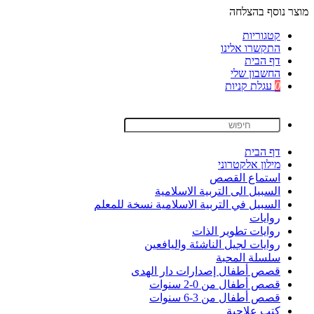
מוצר נוסף בהצלחה
קטגוריות
התקשרו אלינו
דף הבית
החשבון שלי
0
עגלת קניות
דף הבית
מילון אלקטרוני
استماع القصص
السبيل الى التربية الاسلامية
السبيل في التربية الاسلامية نسخة للمعلم
روايات
روايات تطوير الذات
روايات لجيل الناشئة واليافعين
سلسلة المحبة
قصص أطفال إصدارات دار الهدى
قصص أطفال من 0-2 سنوات
قصص أطفال من 3-6 سنوات
كتب علاجية