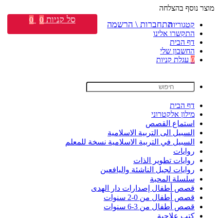
מוצר נוסף בהצלחה
סל קניות
0
0
התחברות \ הרשמה
קטגוריות
התקשרו אלינו
דף הבית
החשבון שלי
0
עגלת קניות
דף הבית
מילון אלקטרוני
استماع القصص
السبيل الى التربية الاسلامية
السبيل في التربية الاسلامية نسخة للمعلم
روايات
روايات تطوير الذات
روايات لجيل الناشئة واليافعين
سلسلة المحبة
قصص أطفال إصدارات دار الهدى
قصص أطفال من 0-2 سنوات
قصص أطفال من 3-6 سنوات
كتب علاجية