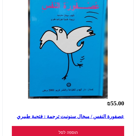
₪55.00
عصفورة النفس / ميخال سنونيت ترجمة : فتحية طبيري
הוספה לסל