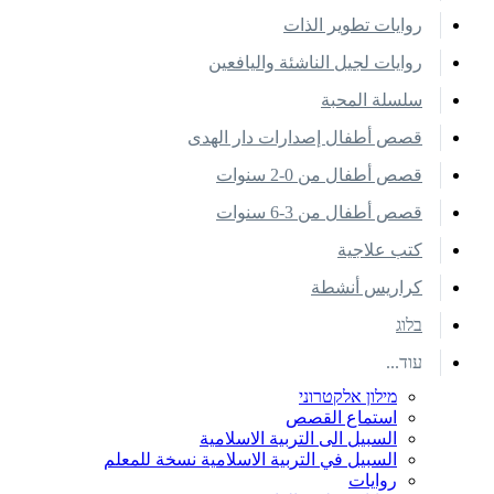
روايات تطوير الذات
روايات لجيل الناشئة واليافعين
سلسلة المحبة
قصص أطفال إصدارات دار الهدى
قصص أطفال من 0-2 سنوات
قصص أطفال من 3-6 سنوات
كتب علاجية
كراريس أنشطة
בלוג
עוד...
מילון אלקטרוני
استماع القصص
السبيل الى التربية الاسلامية
السبيل في التربية الاسلامية نسخة للمعلم
روايات