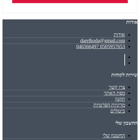
אודות
אודות
darelhoda@gmail.com
0505957653 046566497
שירות לקוחות
צרו קשר
מפת האתר
תקנון
מדיניות הפרטיות
ביטולים
החשבון שלי
החשבון שלי