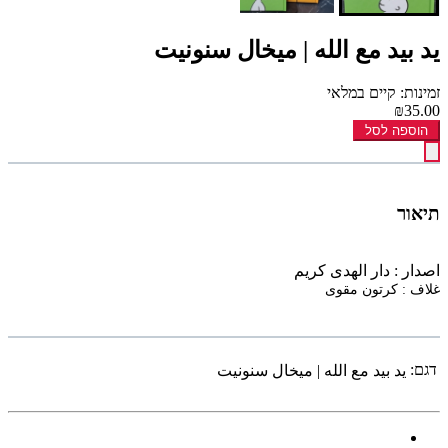
يد بيد مع الله | ميخال سنونيت
זמינות: קיים במלאי
₪35.00
הוספה לסל
תיאור
اصدار : دار الهدى كريم
غلاف : كرتون مقوى
דגם:
يد بيد مع الله | ميخال سنونيت