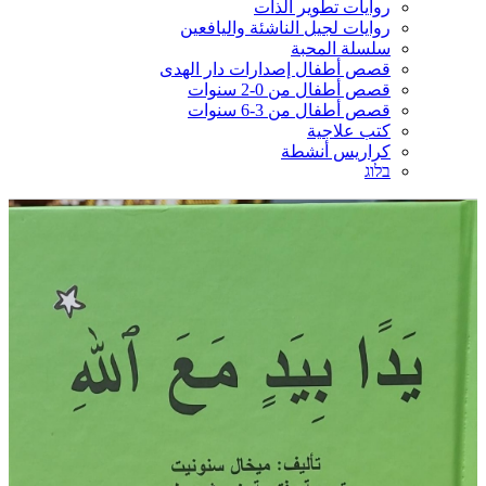
روايات تطوير الذات
روايات لجيل الناشئة واليافعين
سلسلة المحبة
قصص أطفال إصدارات دار الهدى
قصص أطفال من 0-2 سنوات
قصص أطفال من 3-6 سنوات
كتب علاجية
كراريس أنشطة
בלוג