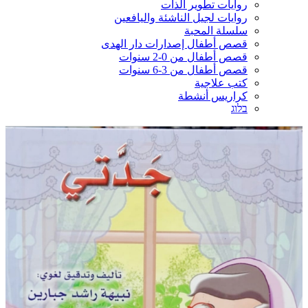
روايات تطوير الذات
روايات لجيل الناشئة واليافعين
سلسلة المحبة
قصص أطفال إصدارات دار الهدى
قصص أطفال من 0-2 سنوات
قصص أطفال من 3-6 سنوات
كتب علاجية
كراريس أنشطة
בלוג