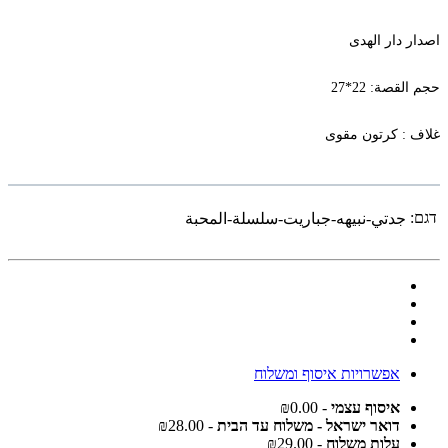
اصدار دار الهدى
حجم القصة: 22*27
غلاف : كرتون مقوى
דגם:
جدتي-نبيهه-جباريت-سلسلة-المحبة
אפשרויות איסוף ומשלוח
איסוף עצמי
- ₪0.00
דואר ישראל - משלוח עד הבית
- ₪28.00
עלות משלוח
- ₪29.00