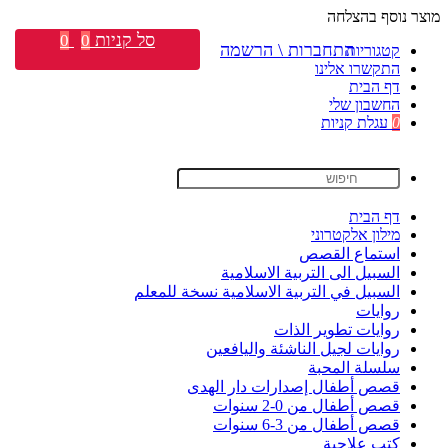
מוצר נוסף בהצלחה
סל קניות
0
0
התחברות \ הרשמה
קטגוריות
התקשרו אלינו
דף הבית
החשבון שלי
0
עגלת קניות
דף הבית
מילון אלקטרוני
استماع القصص
السبيل الى التربية الاسلامية
السبيل في التربية الاسلامية نسخة للمعلم
روايات
روايات تطوير الذات
روايات لجيل الناشئة واليافعين
سلسلة المحبة
قصص أطفال إصدارات دار الهدى
قصص أطفال من 0-2 سنوات
قصص أطفال من 3-6 سنوات
كتب علاجية