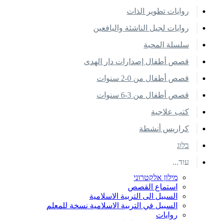
روايات تطوير الذات
روايات لجيل الناشئة واليافعين
سلسلة المحبة
قصص أطفال إصدارات دار الهدى
قصص أطفال من 0-2 سنوات
قصص أطفال من 3-6 سنوات
كتب علاجية
كراريس أنشطة
בלוג
עוד...
מילון אלקטרוני
استماع القصص
السبيل الى التربية الاسلامية
السبيل في التربية الاسلامية نسخة للمعلم
روايات