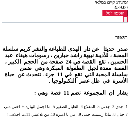
זמינות: קיים במלאי
₪39.00
הוספה לסל
תיאור
صدر حديثا عن دار الهدى للطباعة والنشر كريم سلسلة
المحبة ، للأديبة نبيهة راشد جبارين ، رسومات هيفاء عبد
الحسين ، تقع القصة في 24 صفحة من الحجم الكبير ،
القصة معدة لجيل الطفولة المبكرة وهي ضمن
سلسلة المحبة التي تقع في 11 جزء . تتحدث عن حياة
الأسرة في ظل عصر التكنولوجيا .
يشار ان المجموعة تضم 11 قصة وهي :
1. جدي 2. جدتي 3. المقلاع 4. الطيار الصغير 5. ما اجمل البيارة 6. اختي دنى
7.خيال 8. ماذا رسمت حمى 9. امي يا اميرة 10.من يلاعبني 11.ما احلاة...!