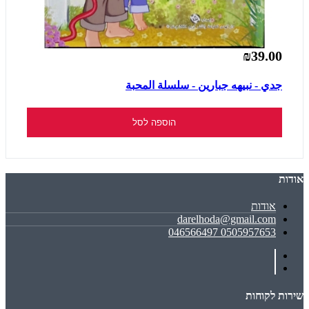
₪39.00
جدي - نبيهه جبارين - سلسلة المحبة
הוספה לסל
אודות
אודות
darelhoda@gmail.com
0505957653 046566497
שירות לקוחות