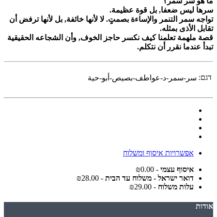
ما هو سر سمر؟
سرها ليس ضعفا, بل قوة عظيمة.
تواجه سمر التنمر والإساءة بصمتٍ. لا لأنها خائفة, بل لأنها ترفض أن
تقابل الأذى بمثله.
قصة ملهمة تعلمنا كيف نكسر حاجز الخوف, وأن الشجاعه الحقيقية
تبدأ عندما نقرر أن نتكلم.
דגם:
سر-سمر-د-عواطف-بصيص-أبو-حية
אפשרויות איסוף ומשלוח
איסוף עצמי
- ₪0.00
דואר ישראל - משלוח עד הבית
- ₪28.00
עלות משלוח
- ₪29.00
אודות