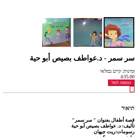
سر سمر - د.عواطف بصيص أبو حية
זמינות: קיים במלאי
₪35.00
הוספה לסל
תיאור
قصة أطفال بعنوان " سر سمر"
تأليف: د. عواطف بصيص أبو حية
رسومات:ريت جيهان