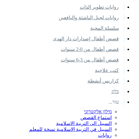
روايات تطوير الذات
روايات لجيل الناشئة واليافعين
سلسلة المحبة
قصص أطفال إصدارات دار الهدى
قصص أطفال من 0-2 سنوات
قصص أطفال من 3-6 سنوات
كتب علاجية
كراريس أنشطة
בלוג
עוד...
מילון אלקטרוני
استماع القصص
السبيل الى التربية الاسلامية
السبيل في التربية الاسلامية نسخة للمعلم
روايات