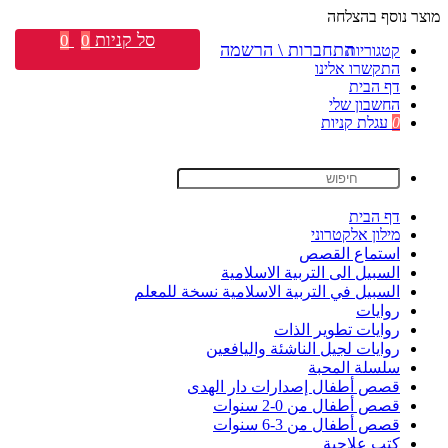
מוצר נוסף בהצלחה
סל קניות
0
0
התחברות \ הרשמה
קטגוריות
התקשרו אלינו
דף הבית
החשבון שלי
0
עגלת קניות
דף הבית
מילון אלקטרוני
استماع القصص
السبيل الى التربية الاسلامية
السبيل في التربية الاسلامية نسخة للمعلم
روايات
روايات تطوير الذات
روايات لجيل الناشئة واليافعين
سلسلة المحبة
قصص أطفال إصدارات دار الهدى
قصص أطفال من 0-2 سنوات
قصص أطفال من 3-6 سنوات
كتب علاجية