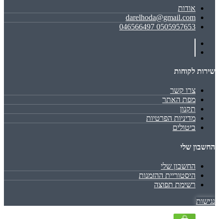
אודות
darelhoda@gmail.com
0505957653 046566497
שירות לקוחות
צרו קשר
מפת האתר
תקנון
מדיניות הפרטיות
ביטולים
החשבון שלי
החשבון שלי
היסטוריית ההזמנות
רשימת תפוצה
נגישות