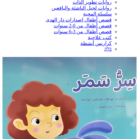
روايات تطوير الذات
روايات لجيل الناشئة واليافعين
سلسلة المحبة
قصص أطفال إصدارات دار الهدى
قصص أطفال من 0-2 سنوات
قصص أطفال من 3-6 سنوات
كتب علاجية
كراريس أنشطة
בלוג