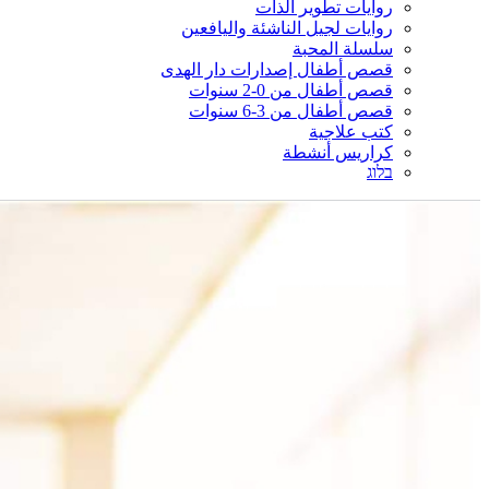
روايات تطوير الذات
روايات لجيل الناشئة واليافعين
سلسلة المحبة
قصص أطفال إصدارات دار الهدى
قصص أطفال من 0-2 سنوات
قصص أطفال من 3-6 سنوات
كتب علاجية
كراريس أنشطة
בלוג