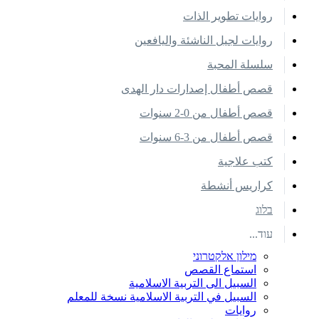
روايات تطوير الذات
روايات لجيل الناشئة واليافعين
سلسلة المحبة
قصص أطفال إصدارات دار الهدى
قصص أطفال من 0-2 سنوات
قصص أطفال من 3-6 سنوات
كتب علاجية
كراريس أنشطة
בלוג
עוד...
מילון אלקטרוני
استماع القصص
السبيل الى التربية الاسلامية
السبيل في التربية الاسلامية نسخة للمعلم
روايات