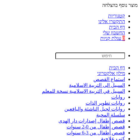
מוצר נוסף בהצלחה
קטגוריות
התקשרו אלינו
דף הבית
החשבון שלי
0
עגלת קניות
דף הבית
מילון אלקטרוני
استماع القصص
السبيل الى التربية الاسلامية
السبيل في التربية الاسلامية نسخة للمعلم
روايات
روايات تطوير الذات
روايات لجيل الناشئة واليافعين
سلسلة المحبة
قصص أطفال إصدارات دار الهدى
قصص أطفال من 0-2 سنوات
قصص أطفال من 3-6 سنوات
كتب علاجية