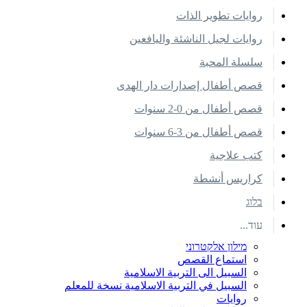
روايات تطوير الذات
روايات لجيل الناشئة واليافعين
سلسلة المحبة
قصص أطفال إصدارات دار الهدى
قصص أطفال من 0-2 سنوات
قصص أطفال من 3-6 سنوات
كتب علاجية
كراريس أنشطة
בלוג
עוד...
מילון אלקטרוני
استماع القصص
السبيل الى التربية الاسلامية
السبيل في التربية الاسلامية نسخة للمعلم
روايات