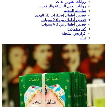
روايات تطوير الذات
روايات لجيل الناشئة واليافعين
سلسلة المحبة
قصص أطفال إصدارات دار الهدى
قصص أطفال من 0-2 سنوات
قصص أطفال من 3-6 سنوات
كتب علاجية
كراريس أنشطة
בלוג