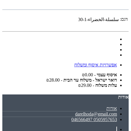
דגם:
سلسلة-الخضراء-1-30
אפשרויות איסוף ומשלוח
איסוף עצמי
- ₪0.00
דואר ישראל - משלוח עד הבית
- ₪28.00
עלות משלוח
- ₪29.00
אודות
אודות
darelhoda@gmail.com
0505957653 046566497