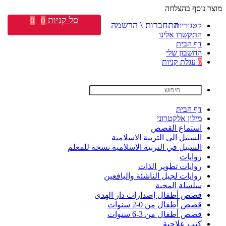
מוצר נוסף בהצלחה
סל קניות
0
0
התחברות \ הרשמה
קטגוריות
התקשרו אלינו
דף הבית
החשבון שלי
0
עגלת קניות
דף הבית
מילון אלקטרוני
استماع القصص
السبيل الى التربية الاسلامية
السبيل في التربية الاسلامية نسخة للمعلم
روايات
روايات تطوير الذات
روايات لجيل الناشئة واليافعين
سلسلة المحبة
قصص أطفال إصدارات دار الهدى
قصص أطفال من 0-2 سنوات
قصص أطفال من 3-6 سنوات
كتب علاجية