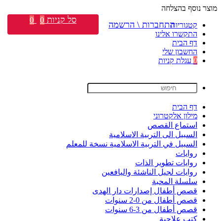
מוצר נוסף בהצלחה
סל קניות
0
0
התחברות \ הרשמה
קטגוריות
התקשרו אלינו
דף הבית
החשבון שלי
0
עגלת קניות
דף הבית
מילון אלקטרוני
استماع القصص
السبيل الى التربية الاسلامية
السبيل في التربية الاسلامية نسخة للمعلم
روايات
روايات تطوير الذات
روايات لجيل الناشئة واليافعين
سلسلة المحبة
قصص أطفال إصدارات دار الهدى
قصص أطفال من 0-2 سنوات
قصص أطفال من 3-6 سنوات
كتب علاجية