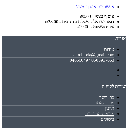
אפשרויות איסוף ומשלוח
איסוף עצמי
- ₪0.00
דואר ישראל - משלוח עד הבית
- ₪28.00
עלות משלוח
- ₪29.00
אודות
אודות
darelhoda@gmail.com
0505957653 046566497
שירות לקוחות
צרו קשר
מפת האתר
תקנון
מדיניות הפרטיות
ביטולים