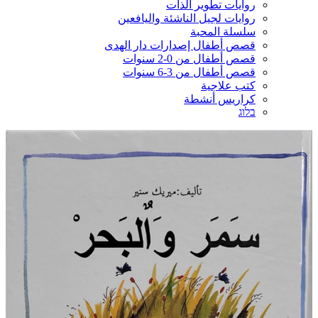
روايات تطوير الذات
روايات لجيل الناشئة واليافعين
سلسلة المحبة
قصص أطفال إصدارات دار الهدى
قصص أطفال من 0-2 سنوات
قصص أطفال من 3-6 سنوات
كتب علاجية
كراريس أنشطة
בלוג