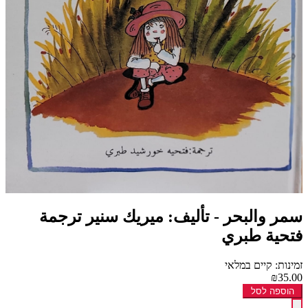
سمر والبحر - تأليف: ميريك سنير ترجمة
فتحية طبري
זמינות: קיים במלאי
₪35.00
הוספה לסל