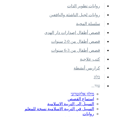
روايات تطوير الذات
روايات لجيل الناشئة واليافعين
سلسلة المحبة
قصص أطفال إصدارات دار الهدى
قصص أطفال من 0-2 سنوات
قصص أطفال من 3-6 سنوات
كتب علاجية
كراريس أنشطة
בלוג
עוד...
מילון אלקטרוני
استماع القصص
السبيل الى التربية الاسلامية
السبيل في التربية الاسلامية نسخة للمعلم
روايات