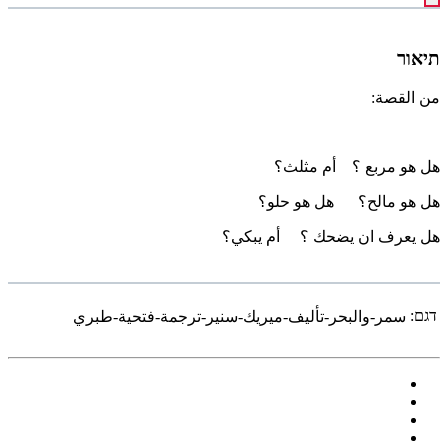
תיאור
من القصة:
هل هو مربع ؟ أم مثلث؟
هل هو مالح؟ هل هو حلو؟
هل يعرف ان يضحك ؟ أم يبكي؟
דגם:
سمر-والبحر-تأليف-ميريك-سنير-ترجمة-فتحية-طبري