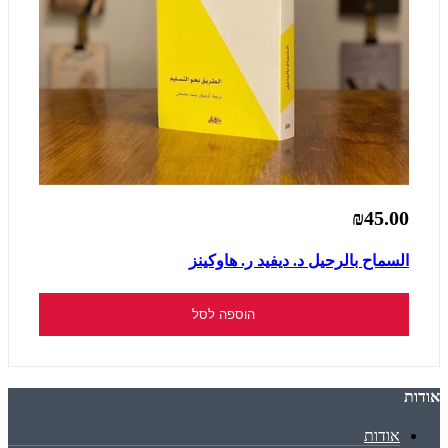
₪45.00
السماح بالرحيل د. ديفيد ر. هاوكينز
הוספה לסל
אודות
אודות