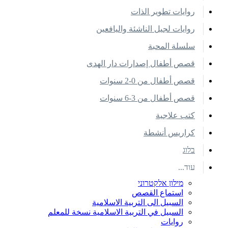
روايات تطوير الذات
روايات لجيل الناشئة واليافعين
سلسلة المحبة
قصص أطفال إصدارات دار الهدى
قصص أطفال من 0-2 سنوات
قصص أطفال من 3-6 سنوات
كتب علاجية
كراريس أنشطة
בלוג
עוד...
מילון אלקטרוני
استماع القصص
السبيل الى التربية الاسلامية
السبيل في التربية الاسلامية نسخة للمعلم
روايات