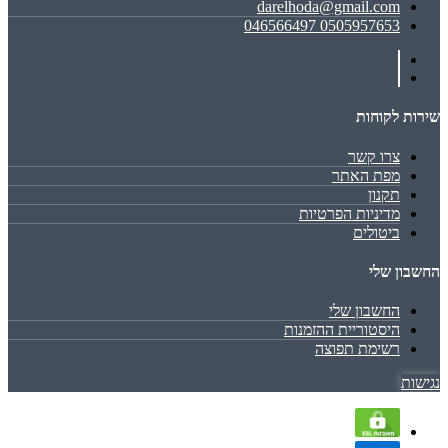
darelhoda@gmail.com
0505957653 046566497
שירות לקוחות
צרו קשר
מפת האתר
תקנון
מדיניות הפרטיות
ביטולים
החשבון שלי
החשבון שלי
היסטוריית ההזמנות
רשימת תפוצה
נגישות