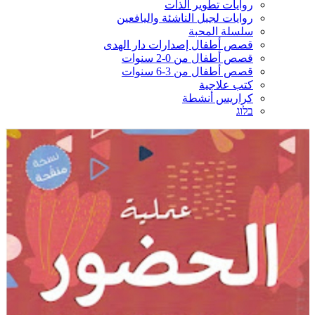
روايات تطوير الذات
روايات لجيل الناشئة واليافعين
سلسلة المحبة
قصص أطفال إصدارات دار الهدى
قصص أطفال من 0-2 سنوات
قصص أطفال من 3-6 سنوات
كتب علاجية
كراريس أنشطة
בלוג