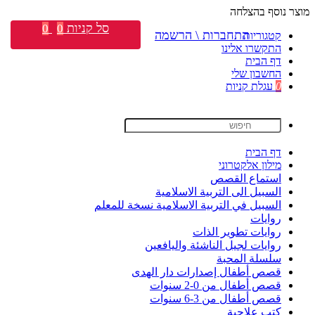
מוצר נוסף בהצלחה
סל קניות
0
0
התחברות \ הרשמה
קטגוריות
התקשרו אלינו
דף הבית
החשבון שלי
0
עגלת קניות
דף הבית
מילון אלקטרוני
استماع القصص
السبيل الى التربية الاسلامية
السبيل في التربية الاسلامية نسخة للمعلم
روايات
روايات تطوير الذات
روايات لجيل الناشئة واليافعين
سلسلة المحبة
قصص أطفال إصدارات دار الهدى
قصص أطفال من 0-2 سنوات
قصص أطفال من 3-6 سنوات
كتب علاجية