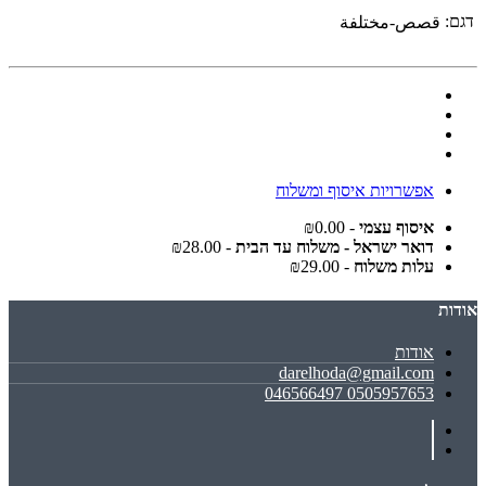
דגם:
قصص-مختلفة
אפשרויות איסוף ומשלוח
איסוף עצמי
- ₪0.00
דואר ישראל - משלוח עד הבית
- ₪28.00
עלות משלוח
- ₪29.00
אודות
אודות
darelhoda@gmail.com
0505957653 046566497