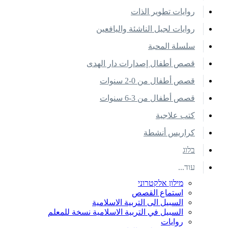
روايات تطوير الذات
روايات لجيل الناشئة واليافعين
سلسلة المحبة
قصص أطفال إصدارات دار الهدى
قصص أطفال من 0-2 سنوات
قصص أطفال من 3-6 سنوات
كتب علاجية
كراريس أنشطة
בלוג
עוד...
מילון אלקטרוני
استماع القصص
السبيل الى التربية الاسلامية
السبيل في التربية الاسلامية نسخة للمعلم
روايات