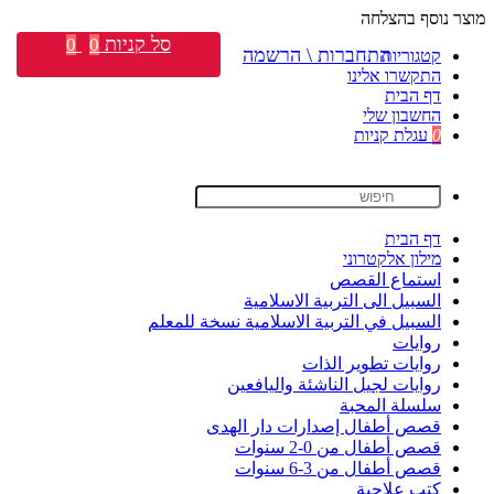
מוצר נוסף בהצלחה
סל קניות
0
0
התחברות \ הרשמה
קטגוריות
התקשרו אלינו
דף הבית
החשבון שלי
0
עגלת קניות
דף הבית
מילון אלקטרוני
استماع القصص
السبيل الى التربية الاسلامية
السبيل في التربية الاسلامية نسخة للمعلم
روايات
روايات تطوير الذات
روايات لجيل الناشئة واليافعين
سلسلة المحبة
قصص أطفال إصدارات دار الهدى
قصص أطفال من 0-2 سنوات
قصص أطفال من 3-6 سنوات
كتب علاجية