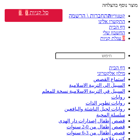
מוצר נוסף בהצלחה
סל קניות
0
0
התחברות \ הרשמה
קטגוריות
התקשרו אלינו
דף הבית
החשבון שלי
0
עגלת קניות
דף הבית
מילון אלקטרוני
استماع القصص
السبيل الى التربية الاسلامية
السبيل في التربية الاسلامية نسخة للمعلم
روايات
روايات تطوير الذات
روايات لجيل الناشئة واليافعين
سلسلة المحبة
قصص أطفال إصدارات دار الهدى
قصص أطفال من 0-2 سنوات
قصص أطفال من 3-6 سنوات
كتب علاجية