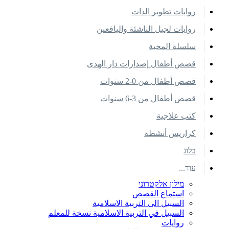
روايات تطوير الذات
روايات لجيل الناشئة واليافعين
سلسلة المحبة
قصص أطفال إصدارات دار الهدى
قصص أطفال من 0-2 سنوات
قصص أطفال من 3-6 سنوات
كتب علاجية
كراريس أنشطة
בלוג
עוד...
מילון אלקטרוני
استماع القصص
السبيل الى التربية الاسلامية
السبيل في التربية الاسلامية نسخة للمعلم
روايات