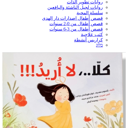
روايات تطوير الذات
روايات لجيل الناشئة واليافعين
سلسلة المحبة
قصص أطفال إصدارات دار الهدى
قصص أطفال من 0-2 سنوات
قصص أطفال من 3-6 سنوات
كتب علاجية
كراريس أنشطة
בלוג