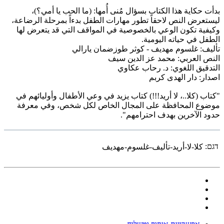
بدأت حكاية هذا الكتاب بسؤال مُنى أُمها: (ما الحب يا أمي؟)،
ليستعرض النص لاحقاً تطور مهارات الطفل بدءاً بمرحلة الرضاعة،
وكيفية تكون الوعي بالخصوصية في المواقف التي قد يتعرض لها
الطفل في حياته اليومية.
تأليف: غلسوم مهديف - كوثر طوزضمان يارالي
النص العربي: محمد عز الدين سيف
التدقيق اللغوي: د. رحاب عكاوي
اصدار: دار الهدى كربم
"كتاب (كلا..، لا أريد!!!) كتاب يزيد في وعي الأطفال وأوليائهم في
موضوع المحافظة على المجال الخاص لكل شخص، وفي معرفة
حدود الآخرين بهدف احترامهم".
דגם:
كلا-لا-أريد-تأليف-غلسوم-مهديف