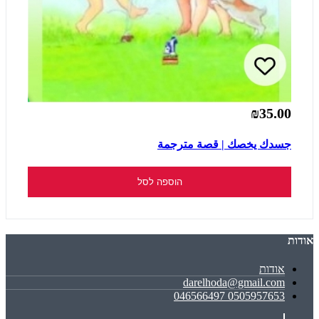
₪35.00
جسدك يخصك | قصة مترجمة
הוספה לסל
אודות
אודות
darelhoda@gmail.com
0505957653 046566497