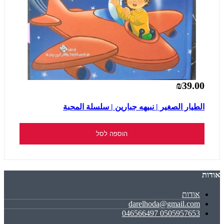
₪39.00
الطيار الصغير | نبيهه جبارين | سلسلة المحبة
הוספה לסל
אודות
אודות
darelhoda@gmail.com
0505957653 046566497