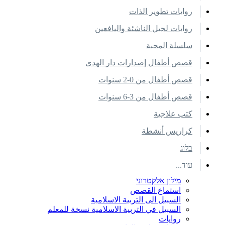
روايات تطوير الذات
روايات لجيل الناشئة واليافعين
سلسلة المحبة
قصص أطفال إصدارات دار الهدى
قصص أطفال من 0-2 سنوات
قصص أطفال من 3-6 سنوات
كتب علاجية
كراريس أنشطة
בלוג
עוד...
מילון אלקטרוני
استماع القصص
السبيل الى التربية الاسلامية
السبيل في التربية الاسلامية نسخة للمعلم
روايات