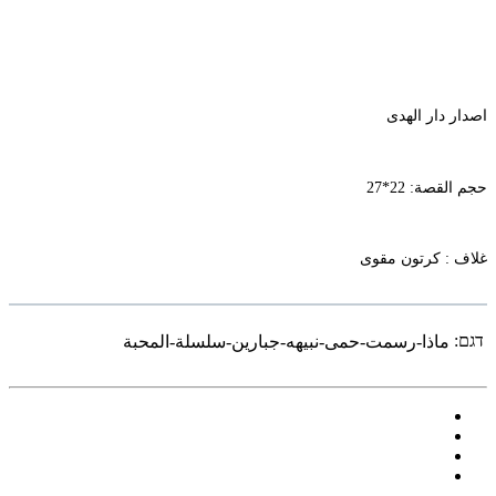
اصدار دار الهدى
حجم القصة: 22*27
غلاف : كرتون مقوى
דגם:
ماذا-رسمت-حمى-نبيهه-جبارين-سلسلة-المحبة