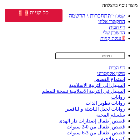
מוצר נוסף בהצלחה
סל קניות
0
0
התחברות \ הרשמה
קטגוריות
התקשרו אלינו
דף הבית
החשבון שלי
0
עגלת קניות
דף הבית
מילון אלקטרוני
استماع القصص
السبيل الى التربية الاسلامية
السبيل في التربية الاسلامية نسخة للمعلم
روايات
روايات تطوير الذات
روايات لجيل الناشئة واليافعين
سلسلة المحبة
قصص أطفال إصدارات دار الهدى
قصص أطفال من 0-2 سنوات
قصص أطفال من 3-6 سنوات
كتب علاجية