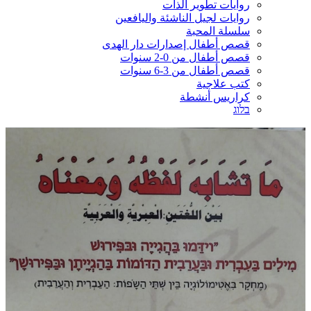
روايات تطوير الذات
روايات لجيل الناشئة واليافعين
سلسلة المحبة
قصص أطفال إصدارات دار الهدى
قصص أطفال من 0-2 سنوات
قصص أطفال من 3-6 سنوات
كتب علاجية
كراريس أنشطة
בלוג