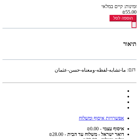
זמינות: קיים במלאי
₪55.00
הוספה לסל
תיאור
דגם:
ما-تشابه-لفظه-ومعناه-حسن-عثمان
אפשרויות איסוף ומשלוח
איסוף עצמי
- ₪0.00
דואר ישראל - משלוח עד הבית
- ₪28.00