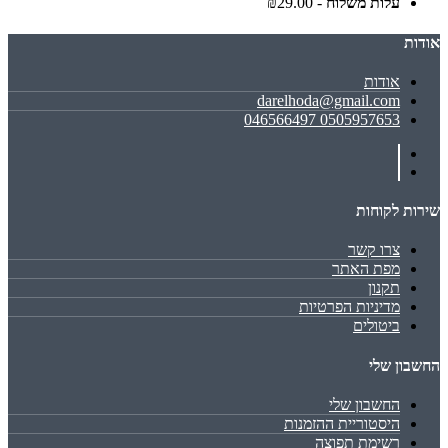
עלות משלוח
- ₪29.00
אודות
אודות
darelhoda@gmail.com
0505957653 046566497
שירות לקוחות
צרו קשר
מפת האתר
תקנון
מדיניות הפרטיות
ביטולים
החשבון שלי
החשבון שלי
היסטוריית ההזמנות
רשימת תפוצה