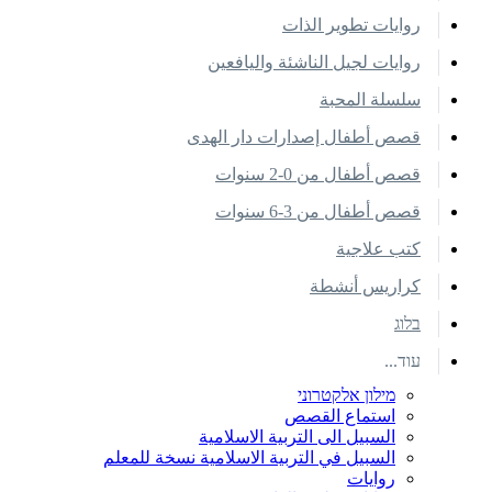
روايات تطوير الذات
روايات لجيل الناشئة واليافعين
سلسلة المحبة
قصص أطفال إصدارات دار الهدى
قصص أطفال من 0-2 سنوات
قصص أطفال من 3-6 سنوات
كتب علاجية
كراريس أنشطة
בלוג
עוד...
מילון אלקטרוני
استماع القصص
السبيل الى التربية الاسلامية
السبيل في التربية الاسلامية نسخة للمعلم
روايات