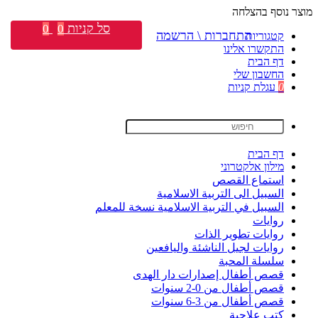
מוצר נוסף בהצלחה
סל קניות
0
0
התחברות \ הרשמה
קטגוריות
התקשרו אלינו
דף הבית
החשבון שלי
0
עגלת קניות
דף הבית
מילון אלקטרוני
استماع القصص
السبيل الى التربية الاسلامية
السبيل في التربية الاسلامية نسخة للمعلم
روايات
روايات تطوير الذات
روايات لجيل الناشئة واليافعين
سلسلة المحبة
قصص أطفال إصدارات دار الهدى
قصص أطفال من 0-2 سنوات
قصص أطفال من 3-6 سنوات
كتب علاجية