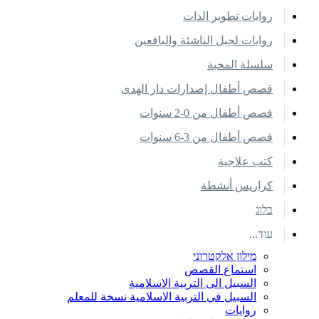
روايات تطوير الذات
روايات لجيل الناشئة واليافعين
سلسلة المحبة
قصص أطفال إصدارات دار الهدى
قصص أطفال من 0-2 سنوات
قصص أطفال من 3-6 سنوات
كتب علاجية
كراريس أنشطة
בלוג
עוד...
מילון אלקטרוני
استماع القصص
السبيل الى التربية الاسلامية
السبيل في التربية الاسلامية نسخة للمعلم
روايات