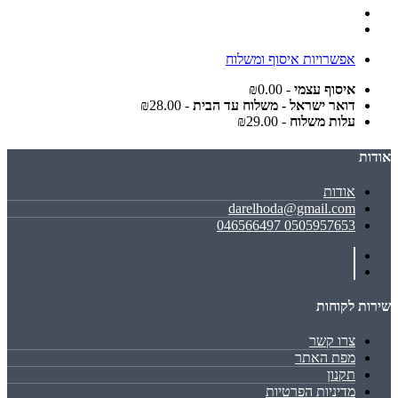
אפשרויות איסוף ומשלוח
איסוף עצמי
- ₪0.00
דואר ישראל - משלוח עד הבית
- ₪28.00
עלות משלוח
- ₪29.00
אודות
אודות
darelhoda@gmail.com
0505957653 046566497
שירות לקוחות
צרו קשר
מפת האתר
תקנון
מדיניות הפרטיות