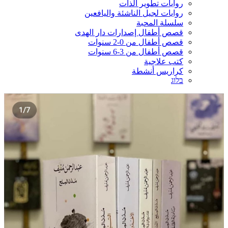
روايات تطوير الذات
روايات لجيل الناشئة واليافعين
سلسلة المحبة
قصص أطفال إصدارات دار الهدى
قصص أطفال من 0-2 سنوات
قصص أطفال من 3-6 سنوات
كتب علاجية
كراريس أنشطة
בלוג