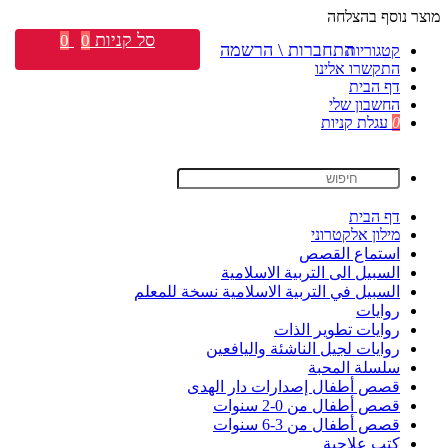
מוצר נוסף בהצלחה
סל קניות
0
0
התחברות \ הרשמה
קטגוריות
התקשרו אלינו
דף הבית
החשבון שלי
0
עגלת קניות
דף הבית
מילון אלקטרוני
استماع القصص
السبيل الى التربية الاسلامية
السبيل في التربية الاسلامية نسخة للمعلم
روايات
روايات تطوير الذات
روايات لجيل الناشئة واليافعين
سلسلة المحبة
قصص أطفال إصدارات دار الهدى
قصص أطفال من 0-2 سنوات
قصص أطفال من 3-6 سنوات
كتب علاجية