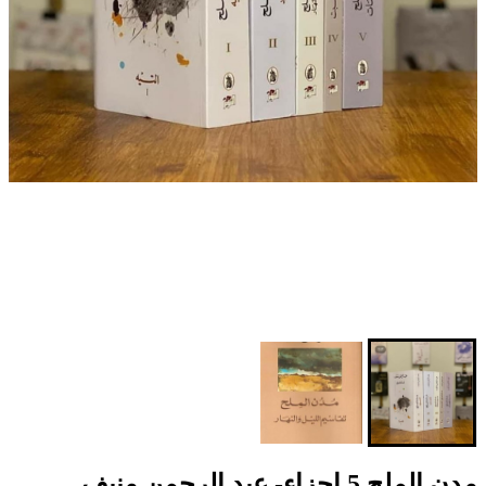
مدن الملح 5 اجزاء- عبد الرحمن منيف