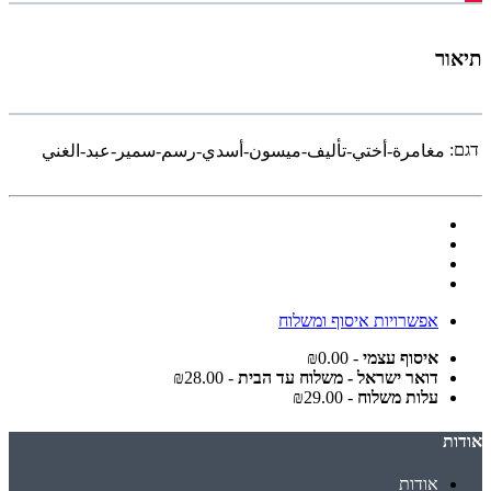
תיאור
דגם:
مغامرة-أختي-تأليف-ميسون-أسدي-رسم-سمير-عبد-الغني
אפשרויות איסוף ומשלוח
איסוף עצמי
- ₪0.00
דואר ישראל - משלוח עד הבית
- ₪28.00
עלות משלוח
- ₪29.00
אודות
אודות