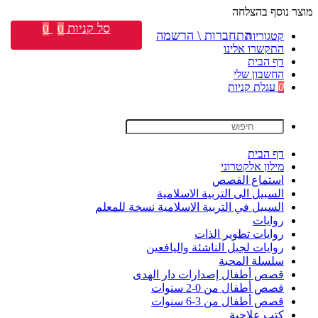
מוצר נוסף בהצלחה
סל קניות
0
0
התחברות \ הרשמה
קטגוריות
התקשרו אלינו
דף הבית
החשבון שלי
0
עגלת קניות
דף הבית
מילון אלקטרוני
استماع القصص
السبيل الى التربية الاسلامية
السبيل في التربية الاسلامية نسخة للمعلم
روايات
روايات تطوير الذات
روايات لجيل الناشئة واليافعين
سلسلة المحبة
قصص أطفال إصدارات دار الهدى
قصص أطفال من 0-2 سنوات
قصص أطفال من 3-6 سنوات
كتب علاجية