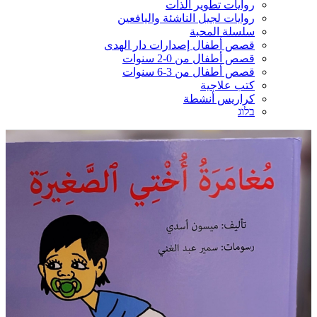
روايات تطوير الذات
روايات لجيل الناشئة واليافعين
سلسلة المحبة
قصص أطفال إصدارات دار الهدى
قصص أطفال من 0-2 سنوات
قصص أطفال من 3-6 سنوات
كتب علاجية
كراريس أنشطة
בלוג