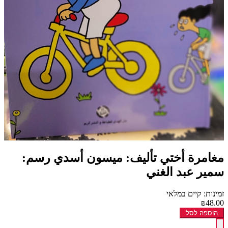
مغامرة أختي تأليف: ميسون أسدي رسم:
سمير عبد الغني
זמינות: קיים במלאי
₪48.00
הוספה לסל