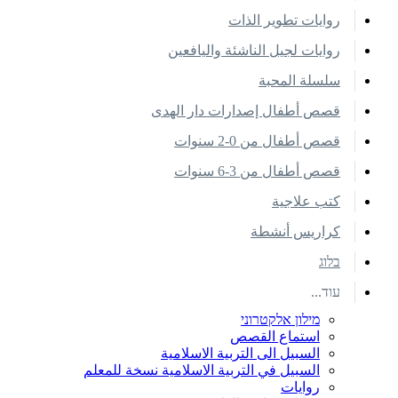
روايات تطوير الذات
روايات لجيل الناشئة واليافعين
سلسلة المحبة
قصص أطفال إصدارات دار الهدى
قصص أطفال من 0-2 سنوات
قصص أطفال من 3-6 سنوات
كتب علاجية
كراريس أنشطة
בלוג
עוד...
מילון אלקטרוני
استماع القصص
السبيل الى التربية الاسلامية
السبيل في التربية الاسلامية نسخة للمعلم
روايات