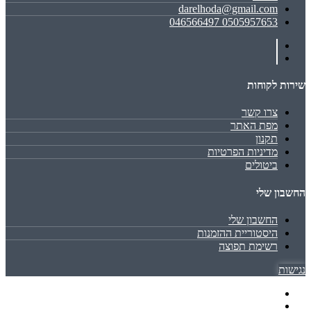
darelhoda@gmail.com
0505957653 046566497
שירות לקוחות
צרו קשר
מפת האתר
תקנון
מדיניות הפרטיות
ביטולים
החשבון שלי
החשבון שלי
היסטוריית ההזמנות
רשימת תפוצה
נגישות