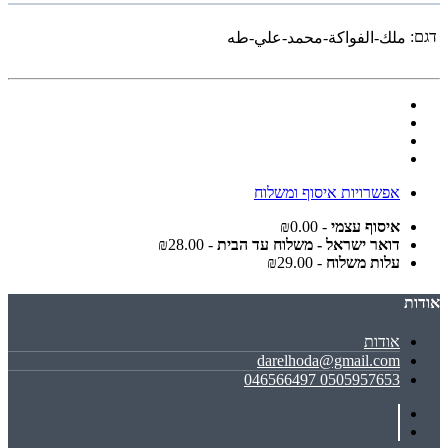
דגם:
ملك-الفواكة-محمد-علي-طه
אפשרויות איסוף ומשלוח
איסוף עצמי
- ₪0.00
דואר ישראל - משלוח עד הבית
- ₪28.00
עלות משלוח
- ₪29.00
אודות
אודות
darelhoda@gmail.com
0505957653 046566497