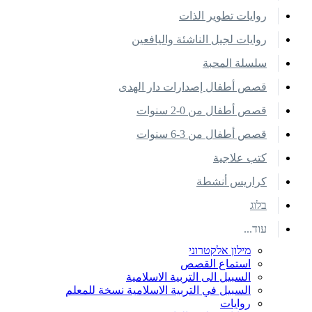
روايات تطوير الذات
روايات لجيل الناشئة واليافعين
سلسلة المحبة
قصص أطفال إصدارات دار الهدى
قصص أطفال من 0-2 سنوات
قصص أطفال من 3-6 سنوات
كتب علاجية
كراريس أنشطة
בלוג
עוד...
מילון אלקטרוני
استماع القصص
السبيل الى التربية الاسلامية
السبيل في التربية الاسلامية نسخة للمعلم
روايات