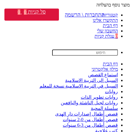
מוצר נוסף בהצלחה
סל קניות
0
0
התחברות \ הרשמה
קטגוריות
התקשרו אלינו
דף הבית
החשבון שלי
0
עגלת קניות
דף הבית
מילון אלקטרוני
استماع القصص
السبيل الى التربية الاسلامية
السبيل في التربية الاسلامية نسخة للمعلم
روايات
روايات تطوير الذات
روايات لجيل الناشئة واليافعين
سلسلة المحبة
قصص أطفال إصدارات دار الهدى
قصص أطفال من 0-2 سنوات
قصص أطفال من 3-6 سنوات
كتب علاجية