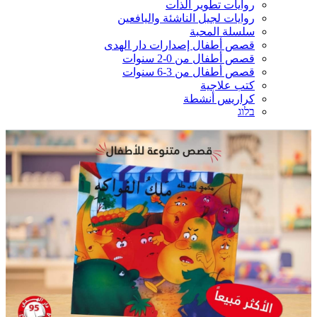
روايات تطوير الذات
روايات لجيل الناشئة واليافعين
سلسلة المحبة
قصص أطفال إصدارات دار الهدى
قصص أطفال من 0-2 سنوات
قصص أطفال من 3-6 سنوات
كتب علاجية
كراريس أنشطة
בלוג