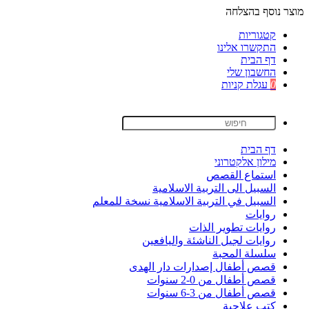
מוצר נוסף בהצלחה
קטגוריות
התקשרו אלינו
דף הבית
החשבון שלי
0
עגלת קניות
דף הבית
מילון אלקטרוני
استماع القصص
السبيل الى التربية الاسلامية
السبيل في التربية الاسلامية نسخة للمعلم
روايات
روايات تطوير الذات
روايات لجيل الناشئة واليافعين
سلسلة المحبة
قصص أطفال إصدارات دار الهدى
قصص أطفال من 0-2 سنوات
قصص أطفال من 3-6 سنوات
كتب علاجية