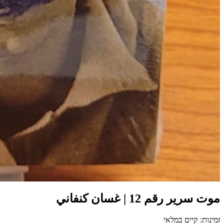
موت سرير رقم 12 | غسان كنفاني
זמינות: קיים במלאי