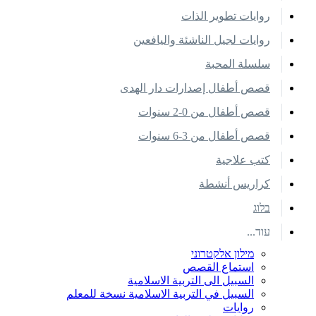
روايات تطوير الذات
روايات لجيل الناشئة واليافعين
سلسلة المحبة
قصص أطفال إصدارات دار الهدى
قصص أطفال من 0-2 سنوات
قصص أطفال من 3-6 سنوات
كتب علاجية
كراريس أنشطة
בלוג
עוד...
מילון אלקטרוני
استماع القصص
السبيل الى التربية الاسلامية
السبيل في التربية الاسلامية نسخة للمعلم
روايات