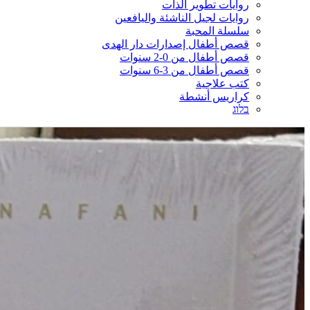
روايات تطوير الذات
روايات لجيل الناشئة واليافعين
سلسلة المحبة
قصص أطفال إصدارات دار الهدى
قصص أطفال من 0-2 سنوات
قصص أطفال من 3-6 سنوات
كتب علاجية
كراريس أنشطة
בלוג