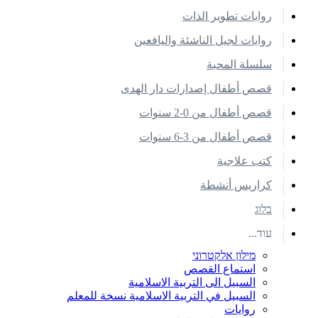
روايات تطوير الذات
روايات لجيل الناشئة واليافعين
سلسلة المحبة
قصص أطفال إصدارات دار الهدى
قصص أطفال من 0-2 سنوات
قصص أطفال من 3-6 سنوات
كتب علاجية
كراريس أنشطة
בלוג
עוד...
מילון אלקטרוני
استماع القصص
السبيل الى التربية الاسلامية
السبيل في التربية الاسلامية نسخة للمعلم
روايات