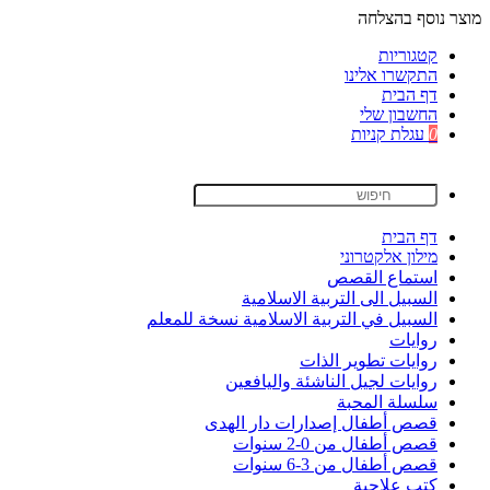
מוצר נוסף בהצלחה
קטגוריות
התקשרו אלינו
דף הבית
החשבון שלי
0
עגלת קניות
דף הבית
מילון אלקטרוני
استماع القصص
السبيل الى التربية الاسلامية
السبيل في التربية الاسلامية نسخة للمعلم
روايات
روايات تطوير الذات
روايات لجيل الناشئة واليافعين
سلسلة المحبة
قصص أطفال إصدارات دار الهدى
قصص أطفال من 0-2 سنوات
قصص أطفال من 3-6 سنوات
كتب علاجية