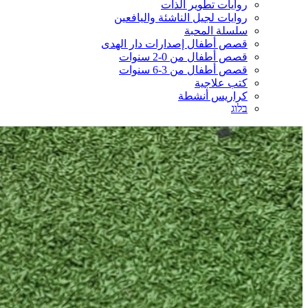
روايات تطوير الذات
روايات لجيل الناشئة واليافعين
سلسلة المحبة
قصص أطفال إصدارات دار الهدى
قصص أطفال من 0-2 سنوات
قصص أطفال من 3-6 سنوات
كتب علاجية
كراريس أنشطة
בלוג